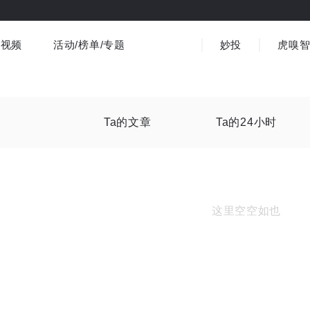
视频
活动/榜单/专题
妙投
虎嗅
商业消费
社会文化
金融财经
出海
界
视频精选
书影音
医疗
3C数码
观点
Ta的文章
Ta的24小时
这里空空如也