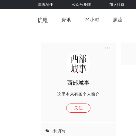
虎嗅APP
公众号矩阵
加入社群
资讯
24小时
源流
全部
前沿科技
车与出行
虎嗅视
游戏娱乐
健康
西部城事
这里本来有条个人简介
关注
未填写