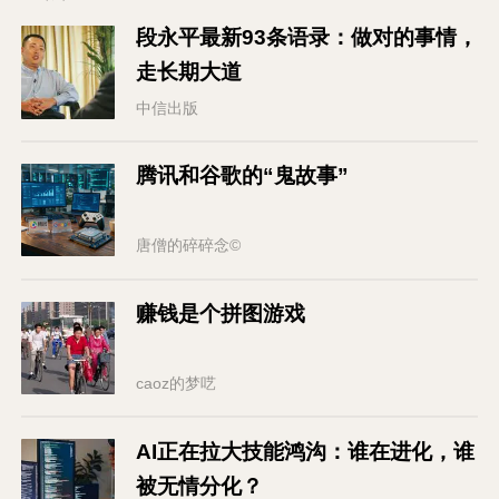
段永平最新93条语录：做对的事情，
走长期大道
中信出版
腾讯和谷歌的“鬼故事”
唐僧的碎碎念©
赚钱是个拼图游戏
caoz的梦呓
AI正在拉大技能鸿沟：谁在进化，谁
被无情分化？