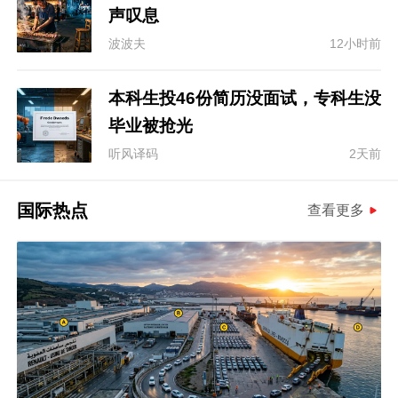
声叹息
波波夫
12小时前
本科生投46份简历没面试，专科生没
毕业被抢光
听风译码
2天前
国际热点
查看更多