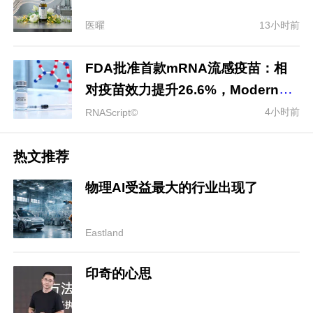
医曜
13小时前
FDA批准首款mRNA流感疫苗：相
对疫苗效力提升26.6%，Moderna走
出新冠之后关键一步
4小时前
RNAScript©
热文推荐
物理AI受益最大的行业出现了
Eastland
印奇的心思