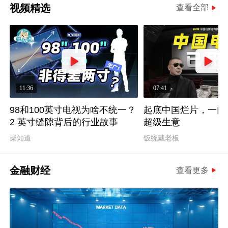
视频精选
查看全部
11:36
07:41
98和100英寸电视为啥不统一？
起底中国烂片，一门
2 英寸缝隙背后的行业故事
超级生意
柴知道
饭统戴老板
金融财经
查看更多