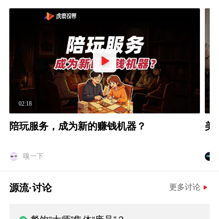
02:18
0
陪玩服务，成为新的赚钱机器？
美
嗅一下
源流·讨论
更多讨论