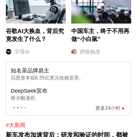
谷歌AI大换血，背后究
中国车主，终于不用再
竟发生了什么？
做“小白鼠”
字母AI
虎嗅杨杰
段永平减持泡泡玛特
之前曾表态“10年不卖”。
反制！
商务部对6家美国实体采取反制措施。
更多24小时
#大新闻
新车发布加速背后：研发和验证的时间，都被