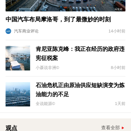
中国汽车布局摩洛哥，到了最微妙的时刻
汽车商业评论
14小时前
肯尼亚陈克峰：我正在经历的政府违
宪征税案
小聂说非洲©
8小时前
石油危机正由原油供应短缺演变为炼
油能力的不足
全说能源©
1天前
观点
查看全部