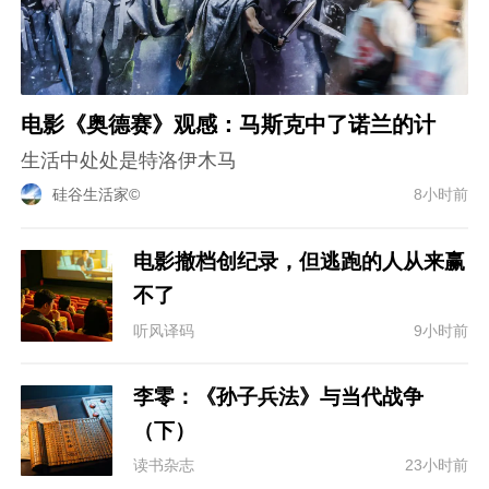
电影《奥德赛》观感：马斯克中了诺兰的计
生活中处处是特洛伊木马
硅谷生活家©
8小时前
电影撤档创纪录，但逃跑的人从来赢
不了
听风译码
9小时前
李零：《孙子兵法》与当代战争
（下）
读书杂志
23小时前