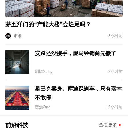
茅五洋们的“产能大楼”会烂尾吗？
市象
5小时前
安踏还没接手，彪马经销商先撤了
剁椒Spicy
2小时前
星巴克卖身、库迪踩刹车，只有瑞幸
不敢停
定焦One
10小时前
前沿科技
查看更多