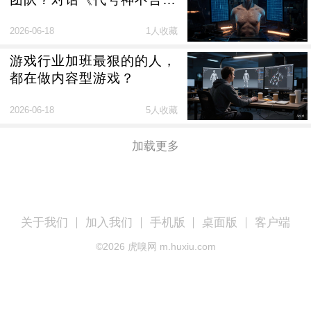
主创：做热辣滚烫的肉体
2026-06-18
1人收藏
游戏行业加班最狠的的人，
都在做内容型游戏？
2026-06-18
5人收藏
加载更多
关于我们
加入我们
手机版
桌面版
客户端
©
2026
虎嗅网 m.huxiu.com