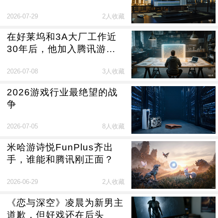
2026-07-29
2人收藏
在好莱坞和3A大厂工作近
30年后，他加入腾讯游
戏，想帮IP找灵魂
2026-07-08
3人收藏
2026游戏行业最绝望的战
争
2026-07-05
8人收藏
米哈游诗悦FunPlus齐出
手，谁能和腾讯刚正面？
2026-06-29
2人收藏
《恋与深空》凌晨为新男主
道歉，但好戏还在后头