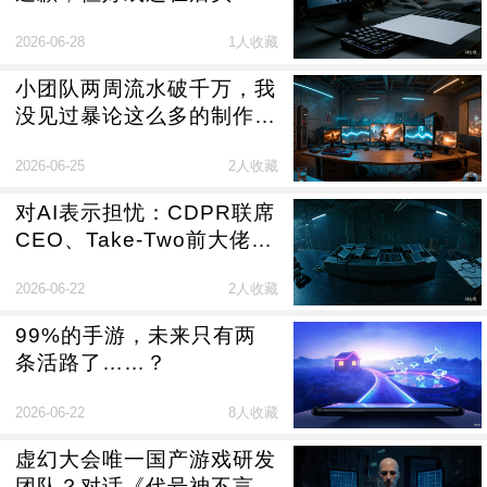
2026-06-28
1人收藏
小团队两周流水破千万，我
没见过暴论这么多的制作
人……
2026-06-25
2人收藏
对AI表示担忧：CDPR联席
CEO、Take-Two前大佬纷
纷锐评
2026-06-22
2人收藏
99%的手游，未来只有两
条活路了……？
2026-06-22
8人收藏
虚幻大会唯一国产游戏研发
团队？对话《代号神不言》