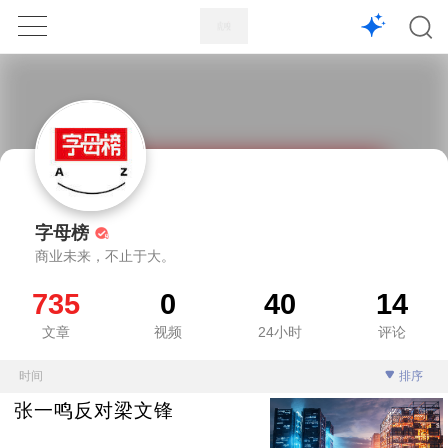
1X
APP
主页
字母榜
商业未来，不止于大。
735
0
40
14
文章
视频
24小时
评论
时间
排序
张一鸣反对梁文锋