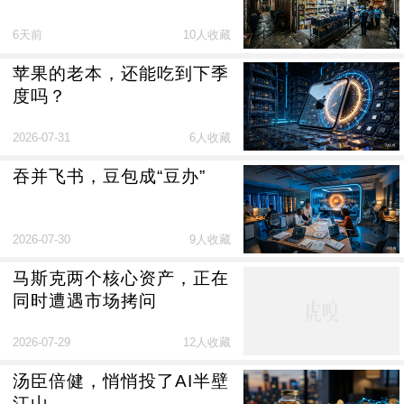
6天前
10人收藏
苹果的老本，还能吃到下季
度吗？
2026-07-31
6人收藏
吞并飞书，豆包成“豆办”
2026-07-30
9人收藏
马斯克两个核心资产，正在
同时遭遇市场拷问
2026-07-29
12人收藏
汤臣倍健，悄悄投了AI半壁
江山