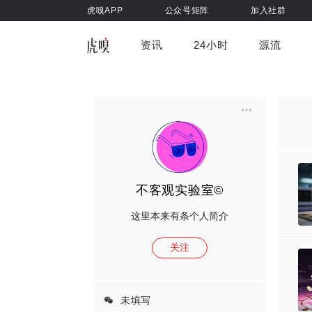
虎嗅APP
公众号矩阵
加入社群
资讯
24小时
源流
全部
前沿科技
车与出行
虎嗅视
游戏娱乐
健康
不客观实验室©
这里本来有条个人简介
关注
未填写