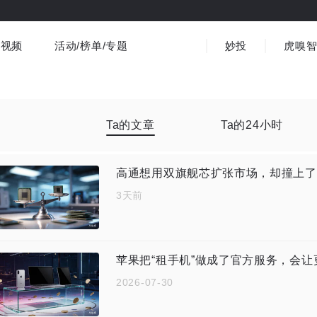
视频
活动/榜单/专题
妙投
虎嗅
商业消费
社会文化
金融财经
出海
界
视频精选
书影音
医疗
3C数码
观点
Ta的文章
Ta的24小时
高通想用双旗舰芯扩张市场，却撞上了
3天前
苹果把“租手机”做成了官方服务，会让更
2026-07-30