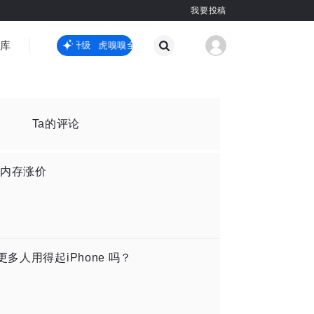
我要投稿
智库
虎嗅嗅全新升级
虎嗅嗅全新升级
国际热点
其他
Ta的评论
内存涨价
多人用得起iPhone 吗？