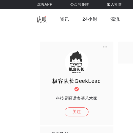
虎嗅APP
公众号矩阵
加入社群
资讯
24小时
源流
全部
前沿科技
车与出行
虎嗅视
游戏娱乐
健康
极客队长GeekLead
科技界骚话表演艺术家
关注