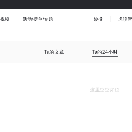
视频
活动/榜单/专题
妙投
虎嗅
商业消费
社会文化
金融财经
出海
界
视频精选
书影音
医疗
3C数码
观点
Ta的文章
Ta的24小时
这里空空如也