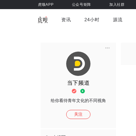
虎嗅APP
公众号矩阵
加入社群
资讯
24小时
源流
全部
前沿科技
车与出行
虎嗅视
游戏娱乐
健康
当下频道
给你看待青年文化的不同视角
关注