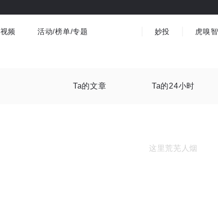
视频
活动/榜单/专题
妙投
虎嗅
商业消费
社会文化
金融财经
出海
界
视频精选
书影音
医疗
3C数码
观点
Ta的文章
Ta的24小时
这里荒芜人烟