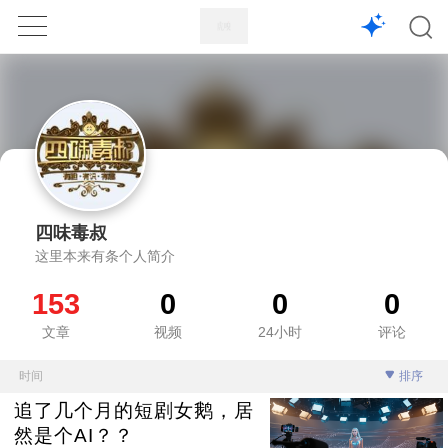
1X
APP
主页
四味毒叔
这里本来有条个人简介
153
0
0
0
文章
视频
24小时
评论
时间
排序
追了几个月的短剧女鹅，居
然是个AI？？