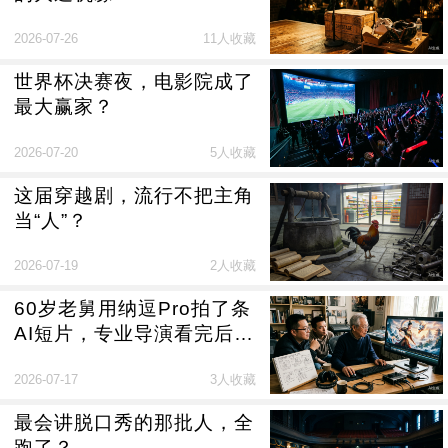
2026-07-26
11人收藏
世界杯决赛夜，电影院成了
最大赢家？
2026-07-20
5人收藏
这届穿越剧，流行不把主角
当“人”？
2026-07-19
2人收藏
60岁老舅用纳逗Pro拍了条
AI短片，专业导演看完后说
了这句话
2026-07-17
3人收藏
最会讲脱口秀的那批人，全
跑了？