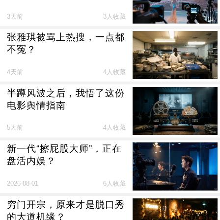
3天前
3人收藏
张雅琪被骂上热搜，一点都
不冤？
4天前
4人收藏
半蹲风波之后，我悟了这份
电影舆情指南
5天前
4人收藏
新一代“擦屁股大师”，正在
盘活内娱？
2026-08-01
6人收藏
穷门开宗，原来才是脱口秀
的大道机缘？