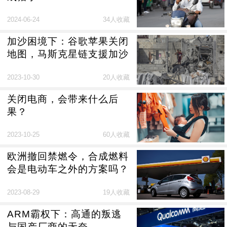
2024-06-24
34人收藏
加沙困境下：谷歌苹果关闭
地图，马斯克星链支援加沙
2023-10-30
20人收藏
关闭电商，会带来什么后
果？
2023-10-25
60人收藏
欧洲撤回禁燃令，合成燃料
会是电动车之外的方案吗？
2023-08-29
19人收藏
ARM霸权下：高通的叛逃
与国产厂商的无奈