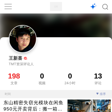
1X
APP
主页
王新喜
TMT资深评论人
198
0
0
13
文章
视频
24小时
评论
时间
排序
东山精密失窃光模块在闲鱼
950元开卖背后：搬一箱挣