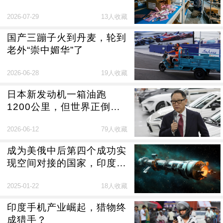
套房，灰产的新肥肉
2026-07-29
13人收藏
国产三蹦子火到丹麦，轮到
老外“崇中媚华”了
2026-06-28
19人收藏
日本新发动机一箱油跑
1200公里，但世界正倒向
中国电车
2026-06-12
79人收藏
成为美俄中后第四个成功实
现空间对接的国家，印度被
全世界低估
2025-01-22
18人收藏
印度手机产业崛起，猎物终
成猎手？