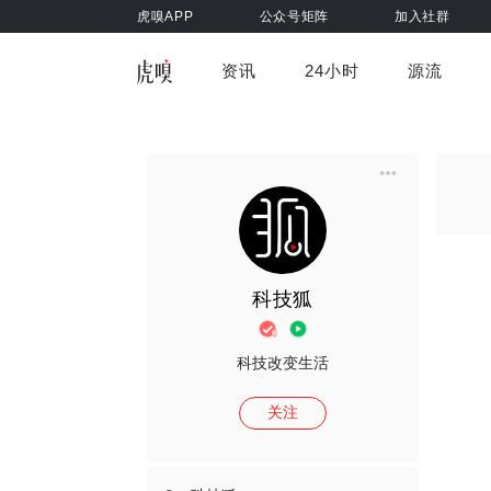
虎嗅APP
公众号矩阵
加入社群
资讯
24小时
源流
全部
前沿科技
车与出行
虎嗅视
游戏娱乐
健康
科技狐
科技改变生活
关注