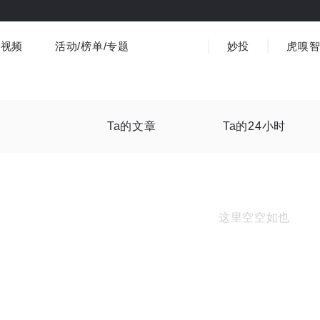
视频
活动/榜单/专题
妙投
虎嗅
商业消费
社会文化
金融财经
出海
界
视频精选
书影音
医疗
3C数码
观点
Ta的文章
Ta的24小时
这里空空如也