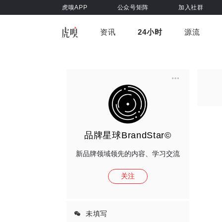
虎嗅APP
公众号矩阵
加入社群
资讯
24小时
源流
全部
前沿科技
车与出行
虎嗅视
游戏娱乐
健康
品牌星球BrandStar©
新品牌领域领先的内容、学习交流
关注
未填写