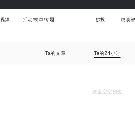
视频
活动/榜单/专题
妙投
虎嗅
商业消费
社会文化
金融财经
出海
界
视频精选
书影音
医疗
3C数码
观点
Ta的文章
Ta的24小时
这里空空如也