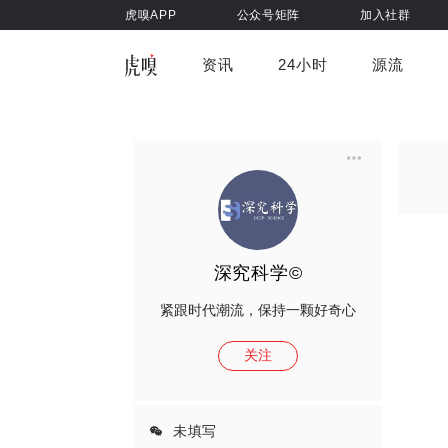
虎嗅APP
公众号矩阵
加入社群
资讯
24小时
源流
全部
前沿科技
车与出行
虎嗅视
游戏娱乐
健康
深究科学©
紧跟时代潮流，保持一颗好奇心
关注
未填写