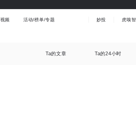
视频
活动/榜单/专题
妙投
虎嗅
商业消费
社会文化
金融财经
出海
界
视频精选
书影音
医疗
3C数码
观点
Ta的文章
Ta的24小时