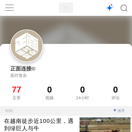
1X
APP
主页
正面连接©
面对复杂
77
0
0
0
文章
视频
24小时
评论
时间
排序
在越南徒步近100公里，遇
到绿巨人与牛