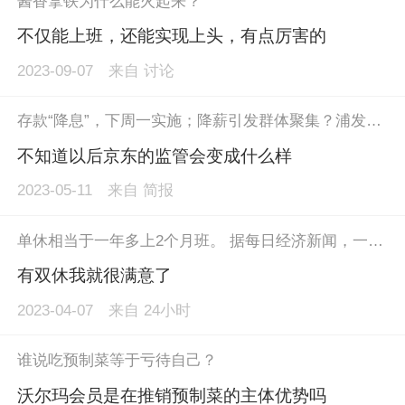
酱香拿铁为什么能火起来？
不仅能上班，还能实现上头，有点厉害的
2023-09-07
来自
讨论
存款“降息”，下周一实施；降薪引发群体聚集？浦发银行回应；徐雷退任，京东迎首位女CEO；巴厘岛命案当地警方形成初步报告
不知道以后京东的监管会变成什么样
2023-05-11
来自
简报
单休相当于一年多上2个月班。 据每日经济新闻，一个是上5天休2天，一个是上12天休两天。一年下来差不多会多上两个月的班。有网友说单休和双休的区别是：单休是上12天休2天，双休是上五天休2天。
有双休我就很满意了
2023-04-07
来自
24小时
谁说吃预制菜等于亏待自己？
沃尔玛会员是在推销预制菜的主体优势吗