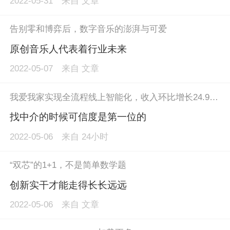
2022-05-31
来自
文章
告别零和博弈后，数字音乐的澎湃与可爱
原创音乐人代表着行业未来
2022-05-07
来自
文章
我爱我家实现全流程线上智能化，收入环比增长24.9%。 5月6日，在我爱我家2021年度业绩说明会上，董事长、总裁谢勇回顾公司去年业绩。 过去一年中，我爱我家通过大数据、云计算、人工智能等新技术赋能业务、用户和员工，同时不断提升服务品质，实现从售前的房源保真到售中阶段的资金安全、履约跟踪、法律支持、时效管理，到售后阶段的欠费垫付、房屋质量保障，整个流程的线上化、智能化。 据财报数据显示，2021年我爱我家实现营业收入119.6亿元，较2020年增长24.9%；实现营业利润2.18亿元；实现归属母公司所有者的净利润1.66亿元。 谢勇表示，未来我爱我家将聚焦在数字研发和服务，持续创造价值。
找中介的时候可信度是第一位的
2022-05-06
来自
24小时
“双芯”的1+1，不是简单数学题
创新实干才能走得长长远远
2022-05-06
来自
文章