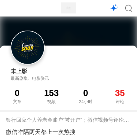
1X
APP
主页
未上影
最新剧集、电影资讯
0
153
0
35
文章
视频
24小时
评论
银行回应个人养老金账户“被开户”；微信视频号评论区可发表情包；本田日产启动经营合并磋商；空客A330neo出故障马航停飞
微信咋隔两天都上一次热搜