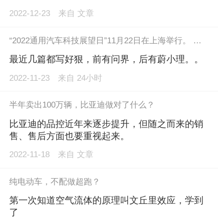
2022-12-23
来自
文章
“2022通用汽车科技展望日”11月22日在上海举行。 在“零事故、零排放、零拥堵”愿景的指引下，通用汽车正加速在中国市场推出更多基于奥特能平台打造的电动车型，并大力布局“软件定义汽车”平台，满足消费者对智能出行的需求。 2022年TECH DAY上汽通用正式宣布700亿电动化、智能网联化投入，通过体系建设、清晰技术和产品落地来夯实市场竞争力。
最近几篇都写好狠，前有问界，后有蔚小理。。
2022-11-23
来自
24小时
半年卖出100万辆，比亚迪做对了什么？
比亚迪的品控近年来逐步提升，但随之而来的销
售、售后方面也要重视起来。
2022-11-18
来自
文章
纯电动车，不配做超跑？
第一次知道空气流体的原理叫文丘里效应，学到
了