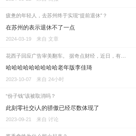
疲惫的年轻人，去苏州终于实现“提前退休”？
在苏州的表示退休不了一点
2024-03-19
来自
文章
花西子回应广告审美翻车。 据奇点财经，近日，有网友发文称花西子找来体操界传奇运动员乌兹别克斯坦体操老将丘索维金娜（丘妈）拍广告。广告中注明的“温婉妆造”引发热议。不少网友表示花西子方面审美出现了问题，难以接受给丘索维金娜安排的妆容。有网友还发出了丘索维金娜不同广告的对比图，表示花西子的造型不伦不类。 对此，花西子官方客服回应称，花西子是中国妆的代表，不能适合所有人的爱好，反馈的建议会反映给相关部门。检索发现该广告已被花西子方面隐藏处理。
哈哈哈哈哈哈哈哈哈老年版李佳琦
2023-10-07
来自
24小时
“份子钱”该被取消吗？
此刻零社交i人的骄傲已经尽数体现了
2023-09-21
来自
讨论