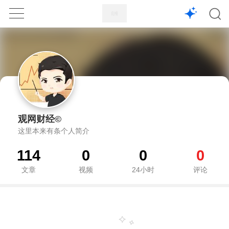
1X
APP
主页
观网财经©
这里本来有条个人简介
114
0
0
0
文章
视频
24小时
评论