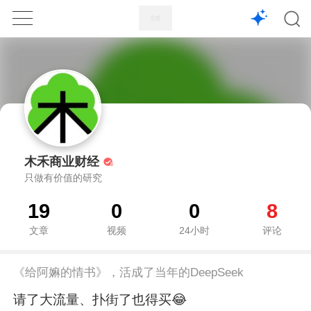
1X
APP
主页
木禾商业财经
只做有价值的研究
19
0
0
8
文章
视频
24小时
评论
《给阿嫲的情书》，活成了当年的DeepSeek
请了大流量、扑街了也得买😂