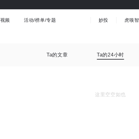
视频
活动/榜单/专题
妙投
虎嗅
商业消费
社会文化
金融财经
出海
界
视频精选
书影音
医疗
3C数码
观点
Ta的文章
Ta的24小时
这里空空如也