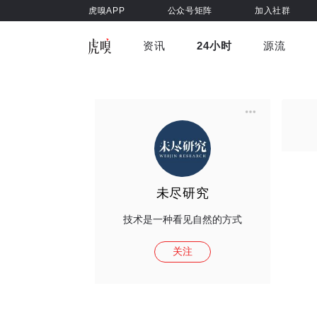
虎嗅APP
公众号矩阵
加入社群
资讯
24小时
源流
全部
前沿科技
车与出行
虎嗅视
游戏娱乐
健康
未尽研究
技术是一种看见自然的方式
关注