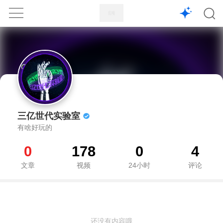
1X
APP
主页
三亿世代实验室
有啥好玩的
0
178
0
4
文章
视频
24小时
评论
还没有内容哦