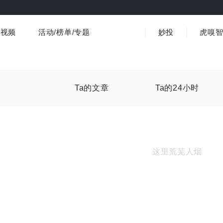
视频
活动/榜单/专题
妙投
虎嗅
商业消费
社会文化
金融财经
出海
界
视频精选
书影音
医疗
3C数码
观点
Ta的文章
Ta的24小时
这里荒芜人烟