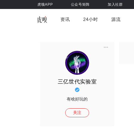
虎嗅APP
公众号矩阵
加入社群
资讯
24小时
源流
全部
前沿科技
车与出行
虎嗅视
游戏娱乐
健康
三亿世代实验室
有啥好玩的
关注