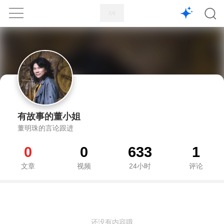
1X
APP
主页
有故事的董小姐
董明珠的言论跟进
0
0
633
1
文章
视频
24小时
评论
还没有内容哦