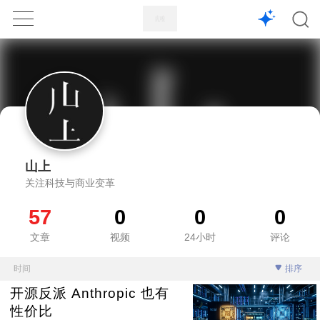
1X
APP
主页
山上
关注科技与商业变革
57
0
0
0
文章
视频
24小时
评论
时间
排序
开源反派 Anthropic 也有
性价比