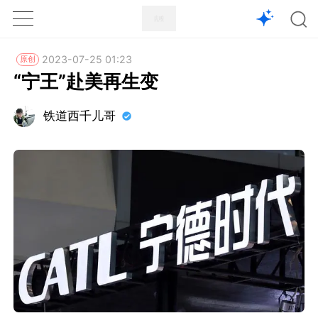
1X
APP
主页
2023-07-25 01:23
原创
“宁王”赴美再生变
铁道西千儿哥