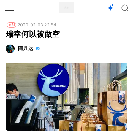
1X
APP
主页
2020-02-03 22:54
原创
瑞幸何以被做空
阿凡达