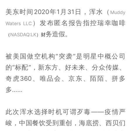
美东时间2020年1月31日，浑水
（
Muddy
）发布匿名报告指控瑞幸咖啡
Waters LLC
务造假。
（
NASDAQ:LK
）财
被美国做空机构“突袭”是明星中概公司
的“标配”，新东方、好未来、分众传媒、
奇虎360、唯品会、京东、陌陌、拼多
多……
此次浑水选择时机可谓歹毒——疫情严
峻，中国餐饮受到重创，海底捞、西贝们