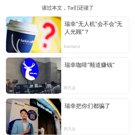
读过本文，Ta们还读了
瑞幸“无人机”会不会“无
人光顾”？
Eastland
瑞幸咖啡“顺道赚钱”
阿凡达
瑞幸把你们都骗了
阿凡达