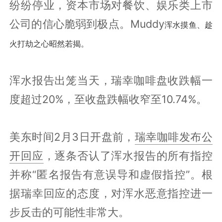
纷纷停业，资本市场对餐饮、娱乐类上市
公司的信心脆弱到极点。Muddy
浑水摸鱼、趁
火打劫之心昭然若揭。
浑水报告出笼当天，瑞幸咖啡盘收跌幅一
度超过20%，至收盘跌幅收窄至10.74%。
美东时间2月3日开盘前，
瑞幸咖啡发布公
开回应
，逐条否认了浑水报告的所有指控
并称“匿名报告有意误导和虚假指控”。根
据瑞幸回应的态度，对浑水恶意指控进一
步反击的可能性非常大。