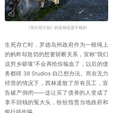
《哥白尼计划》的卖相还是不错的
生死存亡时，罗德岛州政府作为一根绳上
的蚂蚱却急切的想要斩断关系，宣称“我们
这穷乡僻壤”不会再给你输血了，以后的债
务都得 38 Studios 自己想办法。而在无力
经营的情况下，西林遣散了所有员工，宣
告破产倒闭——这让买了债券的人变成了
拿不回钱的冤大头，纷纷指责当地政府和
银行搞诈骗。