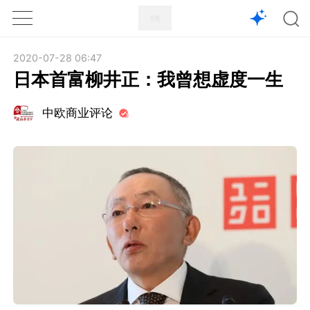
1X
APP
主页
2020-07-28 06:47
日本首富柳井正：我曾想虚度一生
中欧商业评论