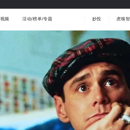
视频
活动/榜单/专题
妙投
虎嗅
商业消费
社会文化
金融财经
出海
界
视频精选
书影音
医疗
3C数码
观点