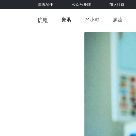
虎嗅APP
公众号矩阵
加入社群
资讯
24小时
源流
全部
前沿科技
车与出行
虎嗅视
游戏娱乐
健康