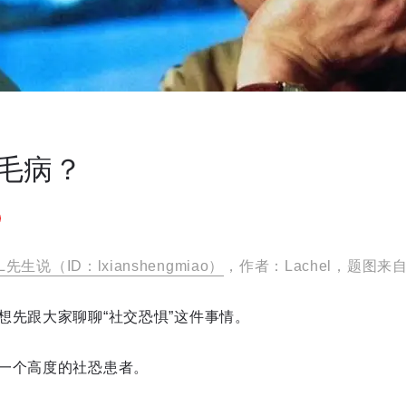
毛病？
L先生说（ID：lxianshengmiao）
，作者：Lachel，题图
想先跟大家聊聊“社交恐惧”这件事情。
一个高度的社恐患者。