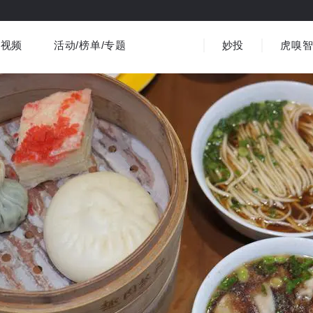
视频
活动/榜单/专题
妙投
虎嗅
商业消费
社会文化
金融财经
出海
界
视频精选
书影音
医疗
3C数码
观点