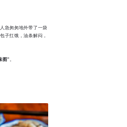
人急匆匆地外带了一袋
包子扛饿，油条解闷，
味图”
。