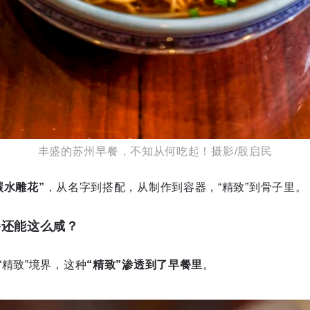
丰盛的苏州早餐，不知从何吃起！摄影/殷启民
碳水雕花”
，从名字到搭配，从制作到容器，“精致”到骨子里。
餐还能这么咸？
“精致”境界，这种
“精致”渗透到了早餐里
。