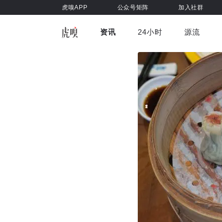
虎嗅APP
公众号矩阵
加入社群
资讯
24小时
源流
全部
前沿科技
车与出行
虎嗅视
游戏娱乐
健康