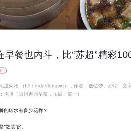
连早餐也内斗，比“苏超”精彩10
注
地道风物 （ID：didaofengwu）
，作者：詹忆梦、ZXZ，文
：虎嗅（扬州趣园早茶，拍摄：萬一）
餐的碳水有多少花样？
“散装”的。