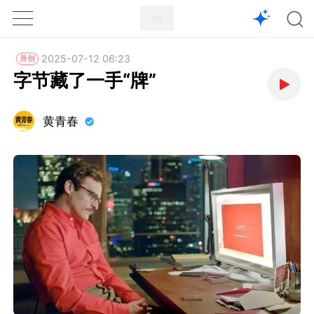
1X
APP
主页
2025-07-12 06:23
原创
字节藏了一手“牌”
黄青春