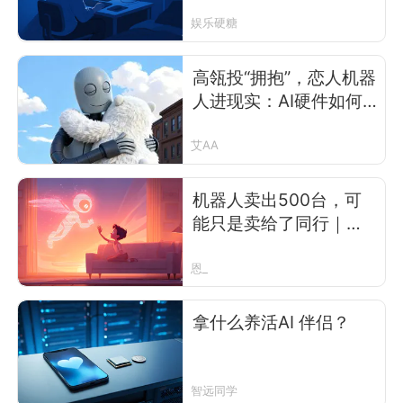
娱乐硬糖
高瓴投“拥抱”，恋人机器
人进现实：AI硬件如何
吃到“陪伴”红利
艾AA
机器人卖出500台，可
能只是卖给了同行｜四
位一线操盘手拆透AI硬
件的真实生死线
恩_
拿什么养活AI 伴侣？
智远同学