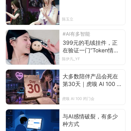
陈玉立
#AI有多智能
399元的毛绒挂件，正
在验证一门“Token情绪
生意”
陈伊凡_YF
大多数陪伴产品会死在
第30天｜虎嗅 AI 100 闭
门会
虎嗅 AI 100 闭门会
与AI感情破裂，有多少
种方式