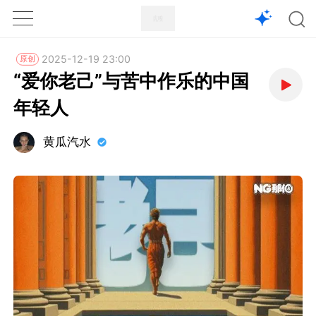
1X
APP
主页
2025-12-19 23:00
原创
“爱你老己”与苦中作乐的中国
年轻人
黄瓜汽水