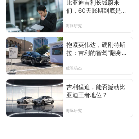
比亚迪吉利长城蔚来
们，60天账期到底是谁
的生死劫？
海豚研究
抱紧英伟达，硬刚特斯
拉：吉利的智驾“翻身
仗”能成吗？
虎嗅杨杰
吉利猛追，能否撼动比
亚迪王者地位？
海豚研究