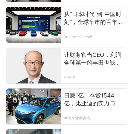
从“日本时代”到“中国时
刻”，全球车市的百年大
洗牌
BusinessCars©
让财务官当CEO，利润
全球第一的丰田也缺钱
了？
邢书博
日赚1亿、存货1544
亿，比亚迪的实力与枷
锁
中国企业家杂志