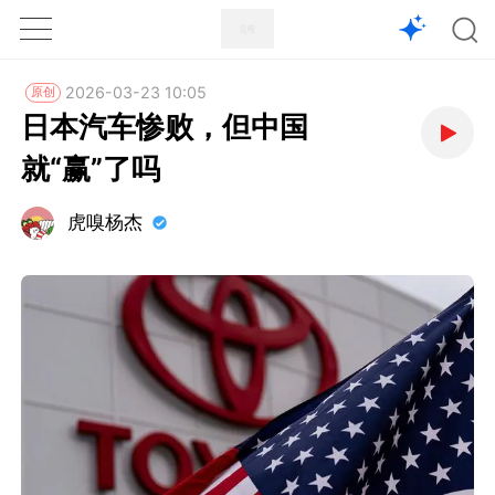
1X
APP
主页
2026-03-23 10:05
原创
日本汽车惨败，但中国
就“赢”了吗
虎嗅杨杰