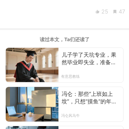
25
47
读过本文，Ta们还读了
儿子学了天坑专业，果
然毕业即失业，准备吃
时代“黑利”的00后，何
去何从？
有意思教练
冯仑：那些“上班如上
坟”，只想“摸鱼”的年轻
人
冯仑风马牛