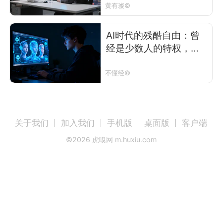
黄有璨©
AI时代的残酷自由：曾
经是少数人的特权，如
今是每个人的义务
不懂经©
关于我们
加入我们
手机版
桌面版
客户端
©
2026
虎嗅网 m.huxiu.com