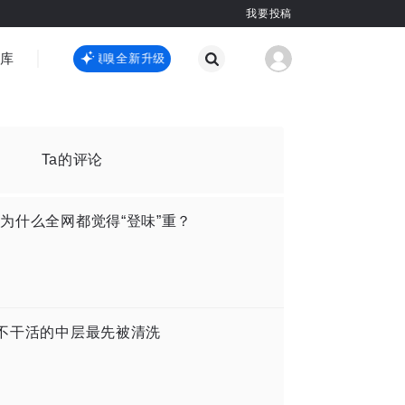
我要投稿
智库
虎嗅嗅全新升级
虎嗅嗅全新升级
国际热点
其他
Ta的评论
但为什么全网都觉得“登味”重？
，不干活的中层最先被清洗