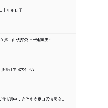
住四十年的孩子
在第二曲线探索上半途而废？
，那他们在追求什么?
2026名校毕业演讲：在一片拥抱AI的陈词滥调中，这位华裔脱口秀演员高呼F*ck AI