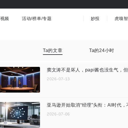
视频
活动/榜单/专题
妙投
虎嗅
商业消费
社会文化
金融财经
出海
界
视频精选
书影音
医疗
3C数码
观点
Ta的文章
Ta的24小时
窦文涛不是坏人，papi酱也没生气，
2026-07-13
亚马逊开始取消“经理”头衔：AI时代
2026-07-06