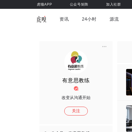
虎嗅APP
公众号矩阵
加入社群
资讯
24小时
源流
全部
前沿科技
车与出行
虎嗅视
游戏娱乐
健康
有意思教练
改变从沟通开始
关注