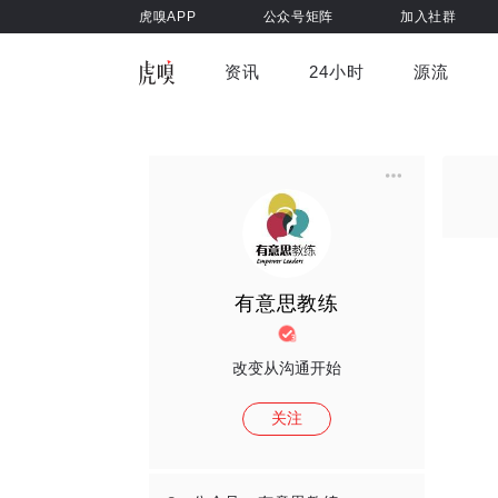
虎嗅APP
公众号矩阵
加入社群
资讯
24小时
源流
全部
前沿科技
车与出行
虎嗅视
游戏娱乐
健康
有意思教练
改变从沟通开始
关注