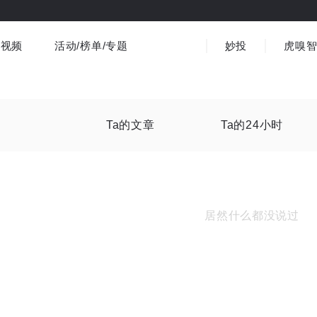
视频
活动/榜单/专题
妙投
虎嗅
商业消费
社会文化
金融财经
出海
界
视频精选
书影音
医疗
3C数码
观点
Ta的文章
Ta的24小时
居然什么都没说过