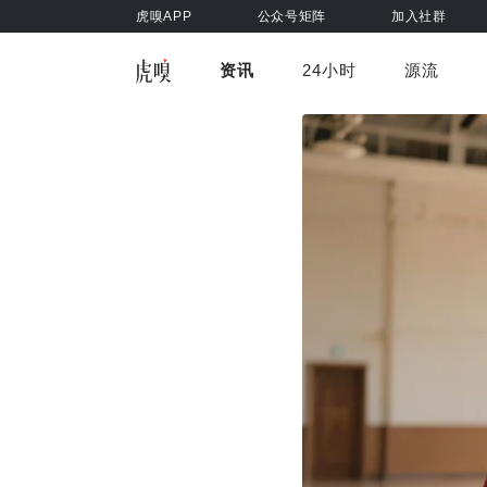
虎嗅APP
公众号矩阵
加入社群
资讯
24小时
源流
全部
前沿科技
车与出行
虎嗅视
游戏娱乐
健康