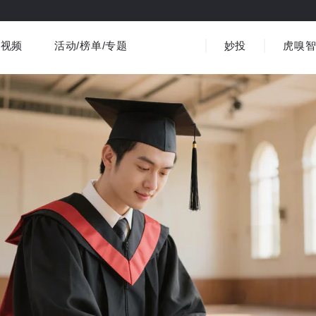
视频
活动/榜单/专题
妙投
虎嗅
商业消费
社会文化
金融财经
出海
界
视频精选
书影音
医疗
3C数码
观点