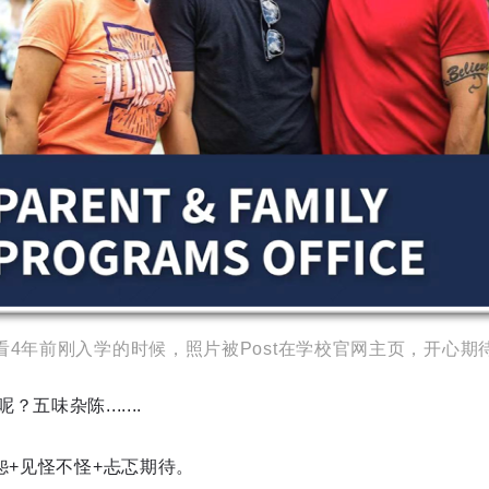
看4年前刚入学的时候，照片被Post在学校官网主页，开心期
味杂陈.......
怨+见怪不怪+忐忑期待。