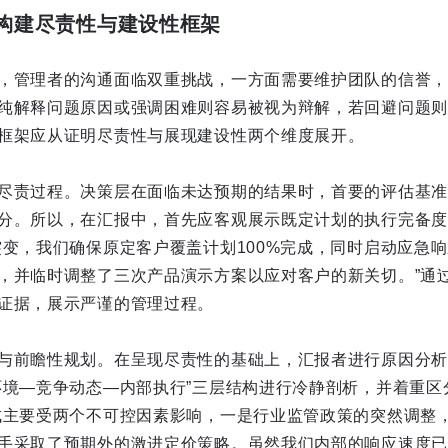
：构建尽责性与建设性框架
，管理者的沟通面临双重挑战，一方面需要维护团队的信誉，
纯解释问题原因或强调困难则容易被视为辩解，若回避问题则
框架应从证明尽责性与展现建设性两个维度展开。
尽责过程。决策层在面临未达预期的结果时，首要的评估基准
分。所以，在汇报中，首先应客观展示既定计划的执行完备度
突变，我们确保原定客户覆盖计划100%完成，同时启动应急
，并临时调整了三次产品演示方案以应对客户的新关切。”通
证据，展示严谨的管理过程。
与前瞻性规划。在呈现尽责性的基础上，汇报者进行原因分析
环境―竞争动态―内部执行”三层结构进行冷静剖析，并着重区
成主要受两个不可控因素影响，一是行业监管政策的突然调整
手采取了预期外的激进定价策略。虽然我们内部的响应速度已