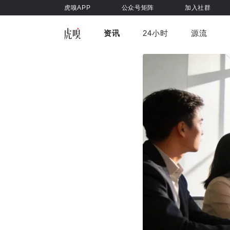
虎嗅APP
公众号矩阵
加入社群
资讯
24小时
源流
全部
前沿科技
车与出行
虎嗅视
游戏娱乐
健康