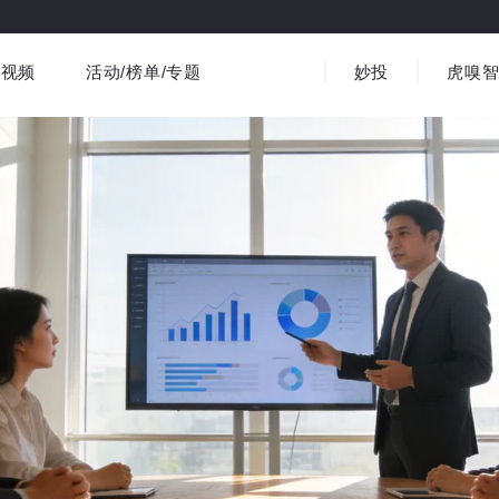
视频
活动/榜单/专题
妙投
虎嗅
商业消费
社会文化
金融财经
出海
界
视频精选
书影音
医疗
3C数码
观点