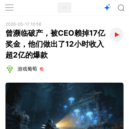
1X
APP
主页
2026-05-17 10:56
曾濒临破产，被CEO赖掉17亿
奖金，他们做出了12小时收入
超2亿的爆款
游戏葡萄