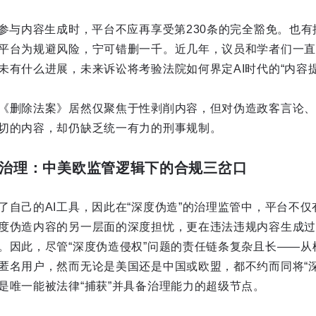
度参与内容生成时，平台不应再享受第230条的完全豁免。也
平台为规避风险，宁可错删一千。近几年，议员和学者们一直围
未有什么进展，未来诉讼将考验法院如何界定AI时代的“内容提
《删除法案》居然仅聚焦于性剥削内容，但对伪造政客言论、
切的内容，却仍缺乏统一有力的刑事规制。
台治理：中美欧监管逻辑下的合规三岔口
了自己的AI工具，因此在“深度伪造”的治理监管中，平台不
度伪造内容的另一层面的深度担忧，更在违法违规内容生成过
。因此，尽管“深度伪造侵权”问题的责任链条复杂且长——从
匿名用户，然而无论是美国还是中国或欧盟，都不约而同将“深
是唯一能被法律“捕获”并具备治理能力的超级节点。