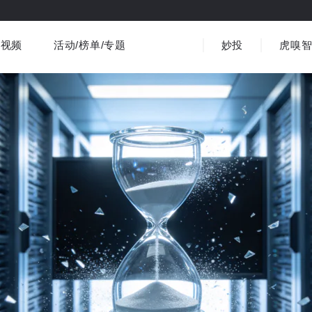
视频
活动/榜单/专题
妙投
虎嗅
商业消费
社会文化
金融财经
出海
界
视频精选
书影音
医疗
3C数码
观点