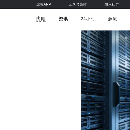
虎嗅APP
公众号矩阵
加入社群
资讯
24小时
源流
全部
前沿科技
车与出行
虎嗅视
游戏娱乐
健康