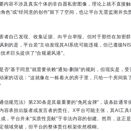
只要内容不涉及真实个体的非自愿私密图像，理论上就不直接
构角色”或“经同意的创作”留下了空间，也让平台无需监测并负
害者自己发现、收集证据、向平台举报。但对于那些在加密群
讽刺的是，平台若“主动发现其AI系统可能违规，但已遵循NI
技术巨头提供了“合规避风港”。
是否“基于同意”就需要依赖“通知-删除”的规则，但现实是，
动家的话说：“这就像在一栋着火的房子里，只给一个房间装
”
通信规范法》第230条是其最重要的“免死金牌”，该条款通常
容承担出版者或发言者的责任。X平台可能主张，其AI工具Gr
生成，平台并未“实质性贡献”于非法内容的创建。然而，这正
定领域突破，但平台的整体责任框架依然模糊。