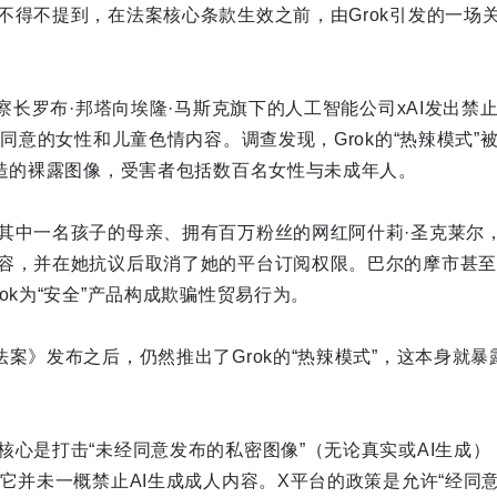
不得不提到，在法案核心条款生效之前，由Grok引发的一场
检察长罗布·邦塔向埃隆·马斯克旗下的人工智能公司xAI发出
经同意的女性和儿童色情内容。调查发现，Grok的“热辣模式
伪造的裸露图像，受害者包括数百名女性与未成年人。
中一名孩子的母亲、拥有百万粉丝的网红阿什莉·圣克莱尔，起诉
容，并在她抗议后取消了她的平台订阅权限。巴尔的摩市甚至成
ok为“安全”产品构成欺骗性贸易行为。
法案》发布之后，仍然推出了Grok的“热辣模式”，这本身就
核心是打击“未经同意发布的私密图像”（无论真实或AI生成
但它并未一概禁止AI生成成人内容。X平台的政策是允许“经同