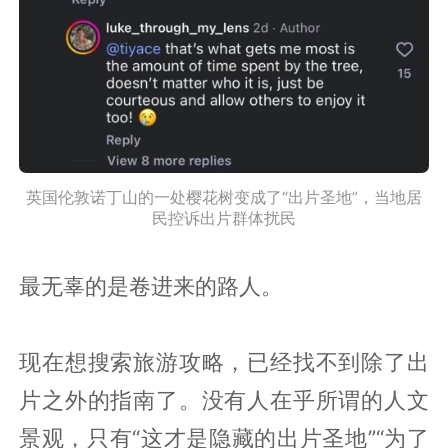
英国伦敦诺丁山的一处樱花树变成了“出片圣地”，当地居
民控诉出片群体扰民
最无辜的是卷进来的路人。
现在想搜索旅游攻略，已经找不到除了出
片之外的指南了。没有人在乎所谓的人文
景观，只有“这才是隐藏的出片圣地”“为了