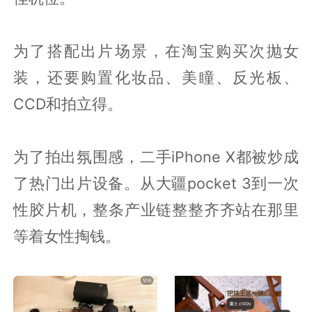
为了搭配出片场景，在淘宝购买次抛女
装，还要购置化妆品、美瞳、反光板、
CCD和拍立得。
为了拍出氛围感，二手iPhone X都被炒成
了热门出片设备。从大疆pocket 3到一次
性胶片机，整条产业链整整齐齐站在那里
等着女性掏钱。