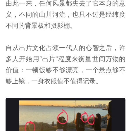
由此一来，任何风景都失去了它本身的意
义，不同的山川河流，也只不过是经纬度
不同的背景板和摄影棚。
自从出片文化占领一代人的心智之后，许
多人开始用“出片”程度来衡量世间万物的
价值：一顿饭够不够漂亮，一个景点够不
够上镜，一身衣服值不值得记录。