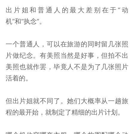
出片姐和普通人的最大差别在于“动
机”和“执念”。
一个普通人，可以在旅游的同时留几张照
片做纪念。有美照当然是好事，但拍不出
美照也就作罢，毕竟人不是为了几张照片
活着的。
但出片姐就不同了。她们大概率从一趟旅
程的最开始，就制定了精细的出片计划。