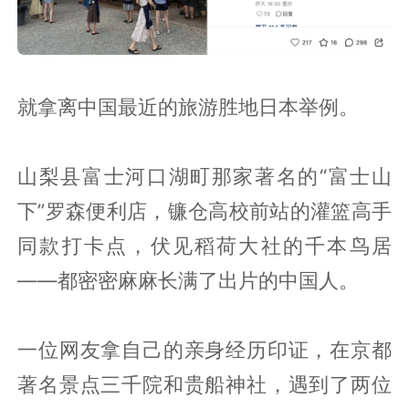
就拿离中国最近的旅游胜地日本举例。
山梨县富士河口湖町那家著名的“富士山
下”罗森便利店，镰仓高校前站的灌篮高手
同款打卡点，伏见稻荷大社的千本鸟居
——都密密麻麻长满了出片的中国人。
一位网友拿自己的亲身经历印证，在京都
著名景点三千院和贵船神社，遇到了两位