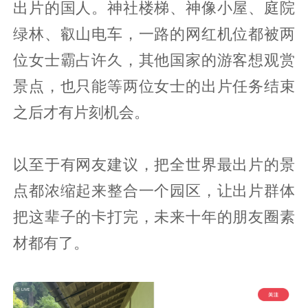
出片的国人。神社楼梯、神像小屋、庭院
绿林、叡山电车，一路的网红机位都被两
位女士霸占许久，其他国家的游客想观赏
景点，也只能等两位女士的出片任务结束
之后才有片刻机会。
以至于有网友建议，把全世界最出片的景
点都浓缩起来整合一个园区，让出片群体
把这辈子的卡打完，未来十年的朋友圈素
材都有了。