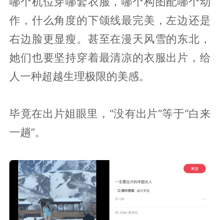
哪个机位穿哪套衣服，哪个构图配哪个动
作，什么角度的下颌线最完美，左边还是
右边脸更显瘦。甚至在漫天风雪的东北，
她们也要坚持穿着最清凉的衣服出片，给
人一种超越生理极限的美感。
毕竟在出片姐眼里，“没有出片”等于“白来
一趟”。