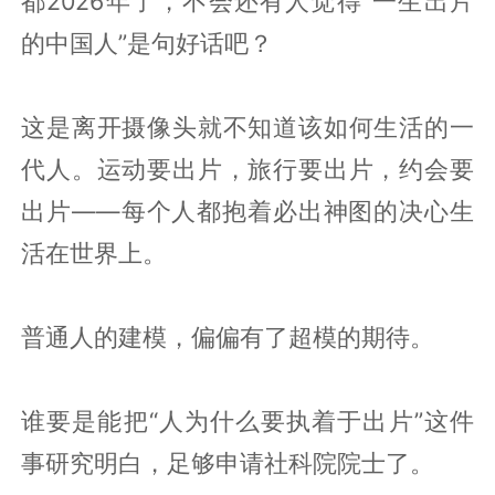
都2026年了，不会还有人觉得“一生出片
的中国人”是句好话吧？
这是离开摄像头就不知道该如何生活的一
代人。运动要出片，旅行要出片，约会要
出片——每个人都抱着必出神图的决心生
活在世界上。
普通人的建模，偏偏有了超模的期待。
谁要是能把“人为什么要执着于出片”这件
事研究明白，足够申请社科院院士了。