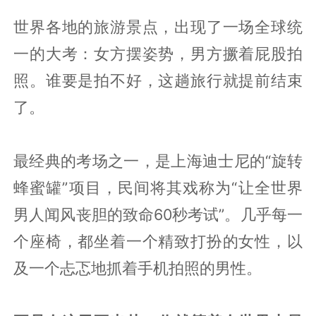
世界各地的旅游景点，出现了一场全球统
一的大考：女方摆姿势，男方撅着屁股拍
照。谁要是拍不好，这趟旅行就提前结束
了。
最经典的考场之一，是上海迪士尼的“旋转
蜂蜜罐”项目，民间将其戏称为“让全世界
男人闻风丧胆的致命60秒考试”。几乎每一
个座椅，都坐着一个精致打扮的女性，以
及一个忐忑地抓着手机拍照的男性。