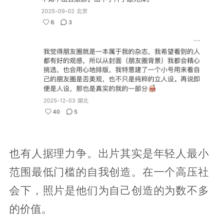
也有人据理力争。出片其实是年轻人最小
范围最低门槛的自我创造。在一个高压社
会下，照片是他们为自己创造的为数不多
的价值。