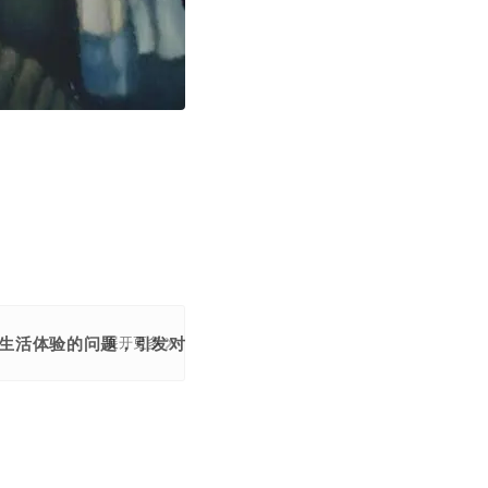
生活体验的问题，引发对景观化生存的反思。
展开更多