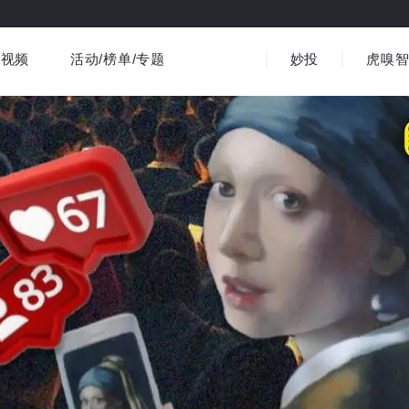
视频
活动/榜单/专题
妙投
虎嗅
商业消费
社会文化
金融财经
出海
界
视频精选
书影音
医疗
3C数码
观点