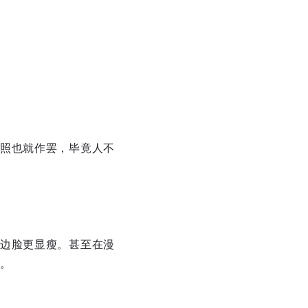
照也就作罢，毕竟人不
边脸更显瘦。甚至在漫
。