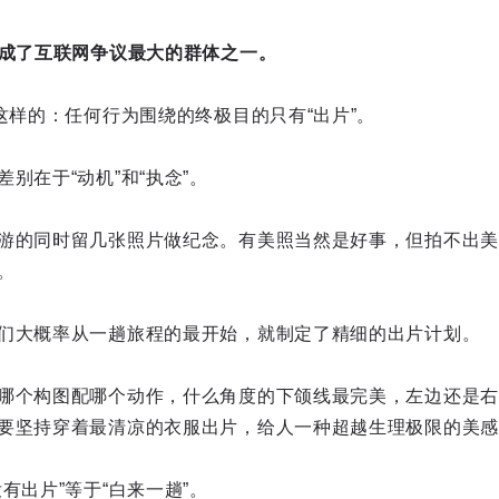
变成了互联网争议最大的群体之一。
这样的：任何行为围绕的终极目的只有“出片”。
别在于“动机”和“执念”。
游的同时留几张照片做纪念。有美照当然是好事，但拍不出美
。
们大概率从一趟旅程的最开始，就制定了精细的出片计划。
哪个构图配哪个动作，什么角度的下颌线最完美，左边还是右
要坚持穿着最清凉的衣服出片，给人一种超越生理极限的美感
有出片”等于“白来一趟”。