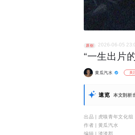
2026-06-05 23:
原创
“一生出片
黄瓜汽水
关
速览
本文剖析
出品 | 虎嗅青年文化组
作者 | 黄瓜汽水
编辑 | 渣渣郡