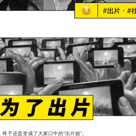
，终于还是变成了大家口中的“出片姐”。