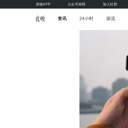
虎嗅APP
公众号矩阵
加入社群
资讯
24小时
源流
全部
前沿科技
车与出行
虎嗅视
游戏娱乐
健康