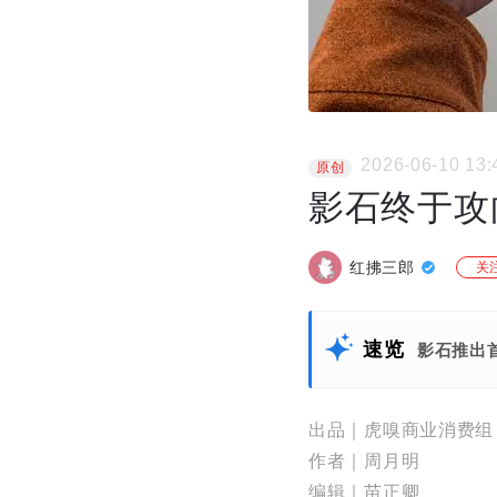
2026-06-10 13:
原创
影石终于攻
红拂三郎
关
速览
影石推出
出品｜虎嗅商业消费组
作者｜周月明
编辑｜苗正卿