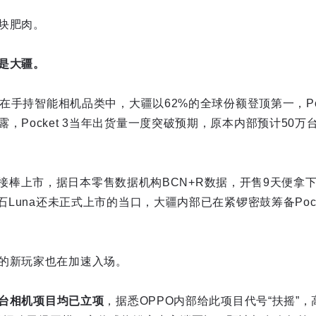
块肥肉。
是大疆。
年，在手持智能相机品类中，大疆以62%的全球份额登顶第一，Po
，Pocket 3当年出货量一度突破预期，原本内部预计50
ket 4接棒上市，据日本零售数据机构BCN+R数据，开售9天便
石Luna还未正式上市的当口，大疆内部已在紧锣密鼓筹备Pocke
的新玩家也在加速入场。
持云台相机项目均已立项
，据悉OPPO内部给此项目代号“扶摇”