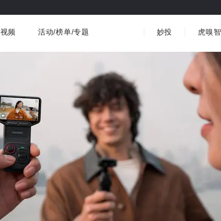
视频
活动/榜单/专题
妙投
虎嗅
商业消费
社会文化
金融财经
出海
界
视频精选
书影音
医疗
3C数码
观点