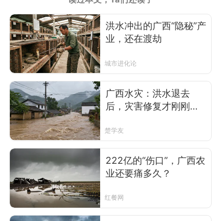
洪水冲出的广西“隐秘”产
业，还在渡劫
城市进化论
广西水灾：洪水退去
后，灾害修复才刚刚开
始
楚学友
222亿的“伤口”，广西农
业还要痛多久？
红餐网