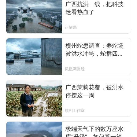
广西抗洪一线，把科技
迷看热血了
正解局
横州蛇患调查：养蛇场
被洪水冲垮，蛇群四
散，养蛇人喊冤
凤凰网财经
广西茉莉花都，被洪水
停摆这一周
镜相工作室
极端天气下的数万座水
库“升级”，如何算一笔经