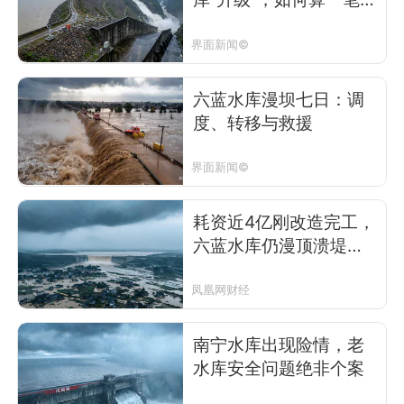
济账？
界面新闻©
六蓝水库漫坝七日：调
度、转移与救援
界面新闻©
耗资近4亿刚改造完工，
六蓝水库仍漫顶溃堤，
有村民称约2000人困山
上超30小时
凤凰网财经
南宁水库出现险情，老
水库安全问题绝非个案