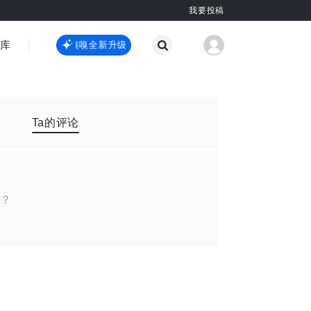
我要投稿
智库
虎嗅嗅全新升级
虎嗅嗅全新升级
国际热点
其他
Ta的评论
？