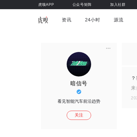
虎嗅APP
公众号矩阵
加入社群
资讯
24小时
源流
全部
前沿科技
车与出行
虎嗅视
游戏娱乐
健康
？
暗信号
来
20
看见智能汽车前沿趋势
关注