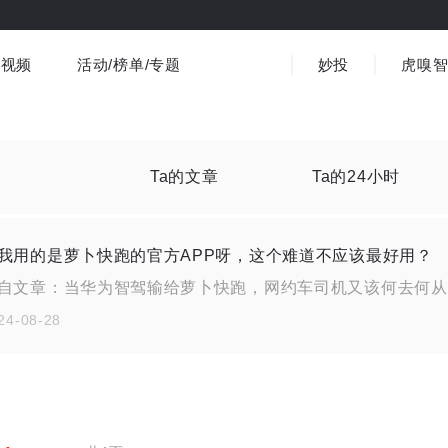
视频
活动/榜单/专题
妙投
虎嗅
商业消费
社会文化
金融财经
出海
界
视频精选
书影音
医疗
3C数码
观点
Ta的文章
Ta的24小时
我用的是萝卜快跑的官方APP呀，这个难道不应该最好用？
自文章：
当华为智驾输给萝卜快跑，网约车司机又该何去何从
24-08-28