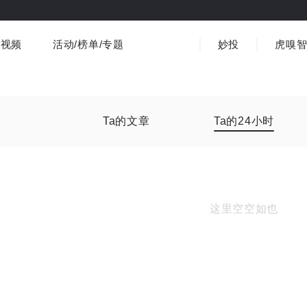
视频
活动/榜单/专题
妙投
虎嗅
商业消费
社会文化
金融财经
出海
界
视频精选
书影音
医疗
3C数码
观点
Ta的文章
Ta的24小时
这里空空如也