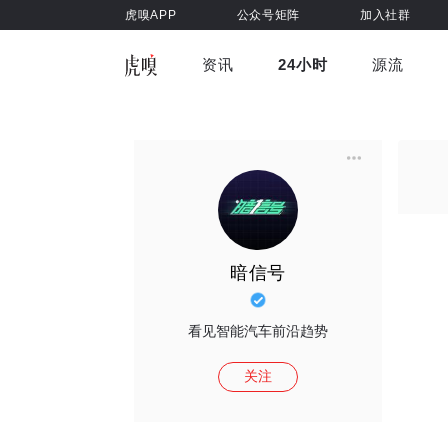
虎嗅APP
公众号矩阵
加入社群
资讯
24小时
源流
全部
前沿科技
车与出行
虎嗅视
游戏娱乐
健康
暗信号
看见智能汽车前沿趋势
关注