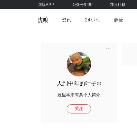
虎嗅APP
公众号矩阵
加入社群
资讯
24小时
源流
全部
前沿科技
车与出行
虎嗅视
游戏娱乐
健康
人到中年的叶子©
这里本来有条个人简介
关注