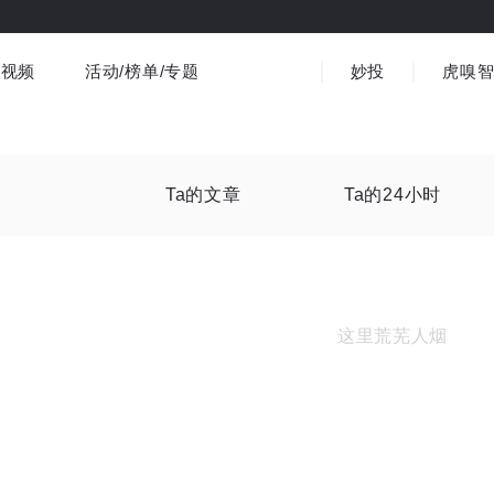
视频
活动/榜单/专题
妙投
虎嗅
商业消费
社会文化
金融财经
出海
界
视频精选
书影音
医疗
3C数码
观点
Ta的文章
Ta的24小时
这里荒芜人烟