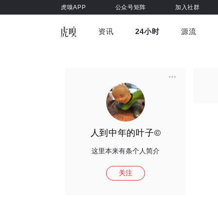
虎嗅APP
公众号矩阵
加入社群
资讯
24小时
源流
全部
前沿科技
车与出行
虎嗅视
游戏娱乐
健康
人到中年的叶子©
这里本来有条个人简介
关注