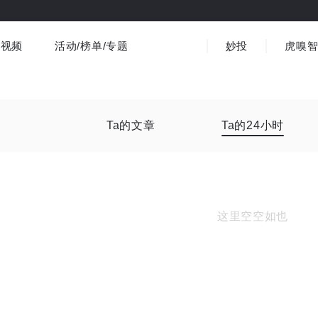
视频
活动/榜单/专题
妙投
虎嗅
商业消费
社会文化
金融财经
出海
界
视频精选
书影音
医疗
3C数码
观点
Ta的文章
Ta的24小时
这里空空如也