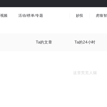
视频
活动/榜单/专题
妙投
虎嗅
商业消费
社会文化
金融财经
出海
界
视频精选
书影音
医疗
3C数码
观点
Ta的文章
Ta的24小时
这里荒芜人烟