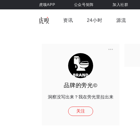
虎嗅APP
公众号矩阵
加入社群
资讯
24小时
源流
全部
前沿科技
车与出行
虎嗅视
游戏娱乐
健康
品牌的旁光©
洞察没写出来？我在旁光里拉出来
关注