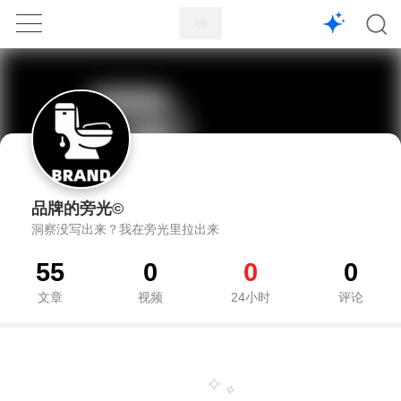
1X
APP
主页
品牌的旁光©
洞察没写出来？我在旁光里拉出来
55
0
0
0
文章
视频
24小时
评论