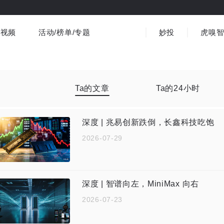
视频
活动/榜单/专题
妙投
虎嗅
商业消费
社会文化
金融财经
出海
界
视频精选
书影音
医疗
3C数码
观点
Ta的文章
Ta的24小时
深度 | 兆易创新跌倒，长鑫科技吃饱
2026-07-29
深度 | 智谱向左，MiniMax 向右
2026-07-23