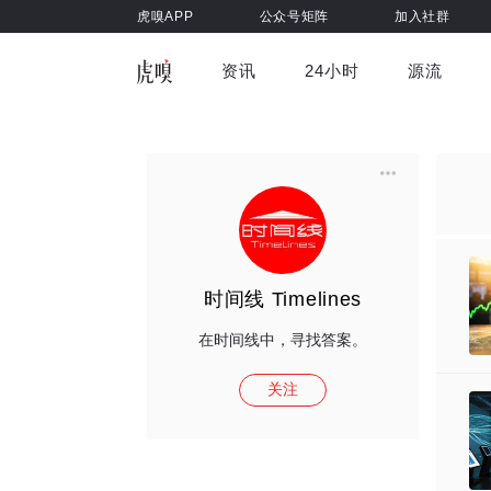
虎嗅APP
公众号矩阵
加入社群
资讯
24小时
源流
全部
前沿科技
车与出行
虎嗅视
游戏娱乐
健康
时间线 Timelines
在时间线中，寻找答案。
关注