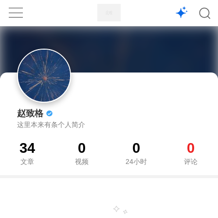
1X
APP
主页
赵致格
这里本来有条个人简介
34
0
0
0
文章
视频
24小时
评论