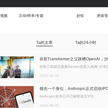
视频
活动/榜单/专题
妙投
虎嗅
商业消费
社会文化
金融财经
出海
界
视频精选
书影音
医疗
3C数码
观点
Ta的文章
Ta的24小时
谷歌Transformer之父跳槽OpenA
谷歌工程副总裁兼Gemini负责人诺姆·沙泽尔
2026-06-18
领先一个身位，Anthropic正式启动IP
Anthropic宣布公司已秘密递交IPO
2026-06-02