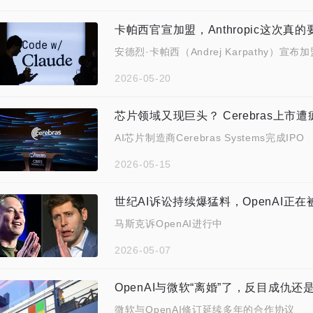
卡帕西官宣加盟，Anthropic这次真
安德烈·卡帕西（Andrej Karpathy）宣布加盟A
2026-05-20
芯片领域又现巨头？ Cerebras上市遭
AI芯片制造商Cerebras Systems完成IPO
2026-05-15
世纪AI诉讼持续爆猛料，OpenAI正
马斯克诉OpenAI进行中
2026-05-07
OpenAI与微软“离婚”了，反目成仇还
微软与OpenAI修订延续多年的合作协议