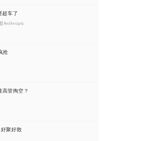
的要超车了
nthropic
疯抢
在被高管掏空？
是好聚好散