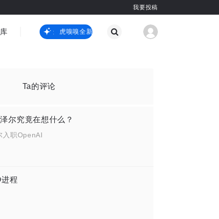
我要投稿
智库
虎嗅嗅全新升级
虎嗅嗅全新升级
国际热点
其他
Ta的评论
I，沙泽尔究竟在想什么？
入职OpenAI
O进程