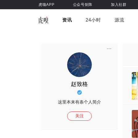
虎嗅APP
公众号矩阵
加入社群
资讯
24小时
源流
全部
前沿科技
车与出行
虎嗅视
游戏娱乐
健康
赵致格
这里本来有条个人简介
关注